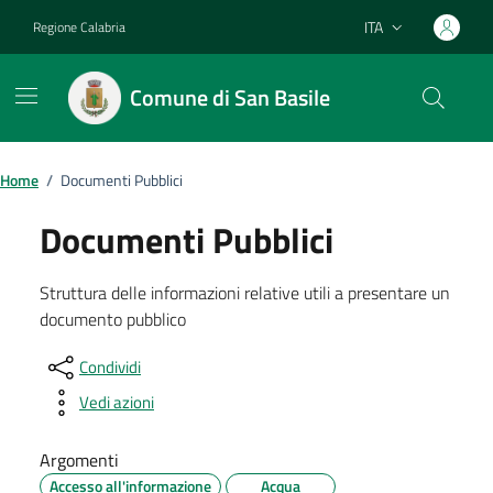
Vai ai contenuti
Vai al footer
ITA
Regione Calabria
Lingua attiva:
Comune di San Basile
Home
/
Documenti Pubblici
Documenti Pubblici
Struttura delle informazioni relative utili a presentare un
documento pubblico
Condividi
Vedi azioni
Argomenti
Accesso all'informazione
Acqua