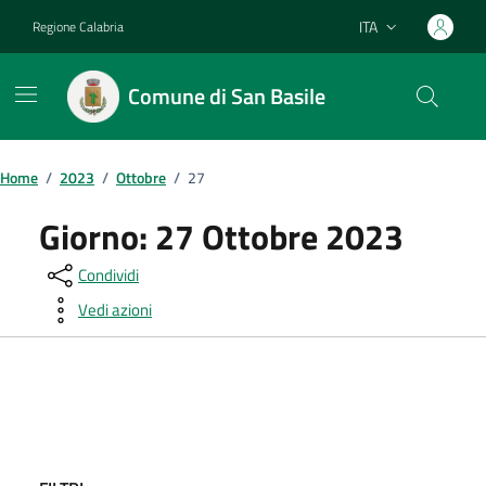
Vai ai contenuti
Vai al footer
ITA
Regione Calabria
Lingua attiva:
Comune di San Basile
Home
/
2023
/
Ottobre
/
27
Giorno:
27 Ottobre 2023
Condividi
Vedi azioni