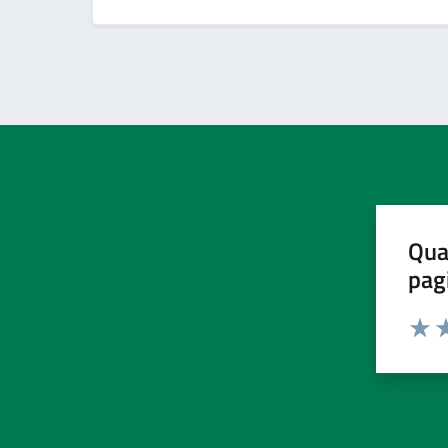
Qua
pag
Valut
Va