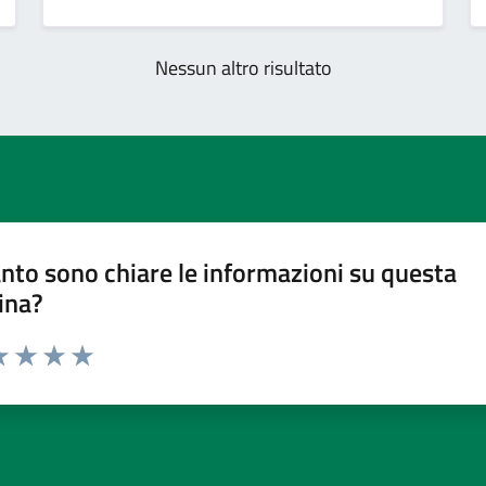
Nessun altro risultato
nto sono chiare le informazioni su questa
ina?
a 1 stelle su 5
luta 2 stelle su 5
Valuta 3 stelle su 5
Valuta 4 stelle su 5
Valuta 5 stelle su 5