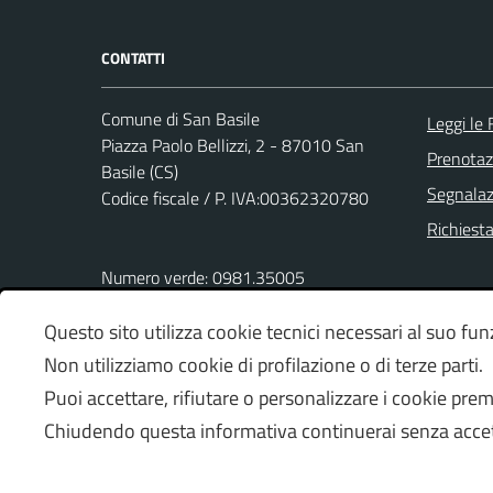
CONTATTI
Comune di San Basile
Leggi le
Piazza Paolo Bellizzi, 2 - 87010 San
Prenota
Basile (CS)
Segnalazi
Codice fiscale / P. IVA:00362320780
Richiest
Numero verde: 0981.35005
PEC:
protocollo.sanbasile@asmepec.it
Questo sito utilizza cookie tecnici necessari al suo f
Non utilizziamo cookie di profilazione o di terze parti.
Puoi accettare, rifiutare o personalizzare i cookie pre
Chiudendo questa informativa continuerai senza acce
Mappa del sito