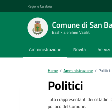
Vai ai contenuti
Vai al footer
Regione Calabria
Comune di San Ba
Bashkia e Shën Vasilit
Amministrazione
Novità
Servizi
Home
/
Amministrazione
/
Politici
Politici
Tutti i rappresentanti dei cittadin
politico del Comune.