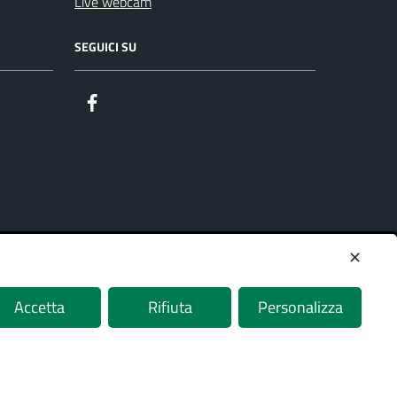
Live webcam
SEGUICI SU
Facebook
✕
Accetta
Rifiuta
Personalizza