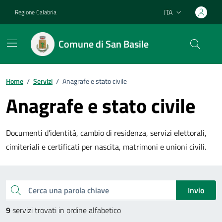
Vai ai contenuti
Vai al footer
ITA
Regione Calabria
Lingua attiva:
Comune di San Basile
Home
/
Servizi
/
Anagrafe e stato civile
Anagrafe e stato civile
Documenti d'identità, cambio di residenza, servizi elettorali,
cimiteriali e certificati per nascita, matrimoni e unioni civili.
Esplora tutti i servizi
Cerca una parola chiave
Invio
9
servizi trovati in ordine alfabetico