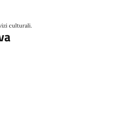
izi culturali.
va