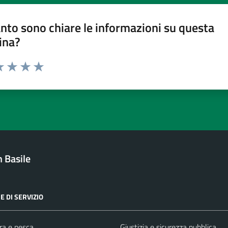
nto sono chiare le informazioni su questa
ina?
a 1 stelle su 5
luta 2 stelle su 5
Valuta 3 stelle su 5
Valuta 4 stelle su 5
Valuta 5 stelle su 5
 Basile
E DI SERVIZIO
ra e pesca
Giustizia e sicurezza pubblica