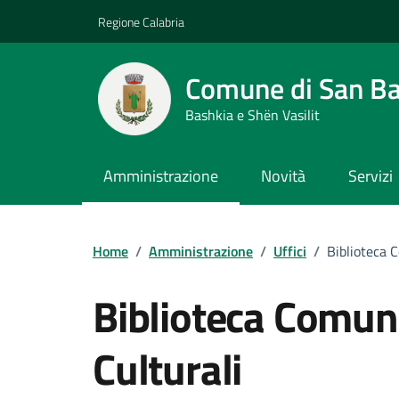
Vai ai contenuti
Vai al footer
Regione Calabria
Comune di San Ba
Bashkia e Shën Vasilit
Amministrazione
Novità
Servizi
Home
/
Amministrazione
/
Uffici
/
Biblioteca 
Biblioteca Comuna
Culturali