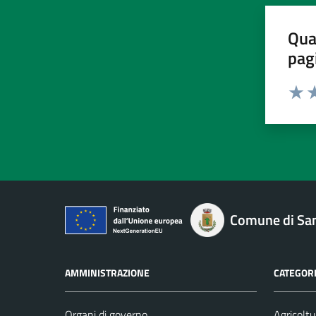
Qua
pag
Valut
Va
Comune di San
AMMINISTRAZIONE
CATEGORI
Organi di governo
Agricoltu